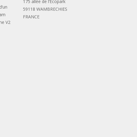
175 allée de l’Ecopark
d’un
59118 WAMBRECHIES
eam
FRANCE
me V2