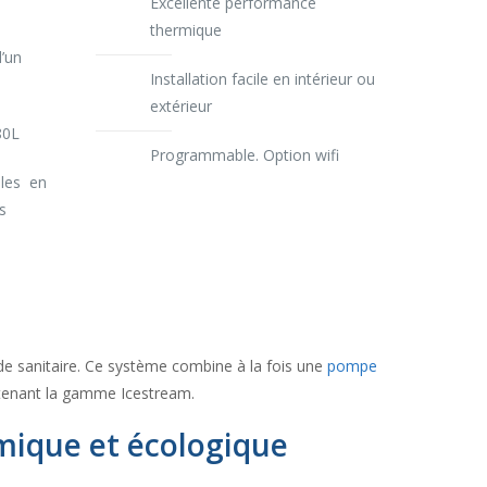
Excellente performance
thermique
’un
Installation facile en intérieur ou
extérieur
80L
Programmable. Option wifi
bles en
s
de sanitaire. Ce système combine à la fois une
pompe
ntenant la gamme Icestream.
mique et écologique