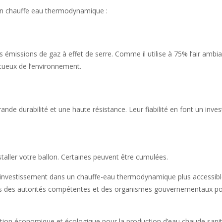
un chauffe eau thermodynamique :
émissions de gaz à effet de serre. Comme il utilise à 75% l’air ambiant
ctueux de l’environnement.
rande durabilité et une haute résistance. Leur fiabilité en font un in
taller votre ballon. Certaines peuvent être cumulées.
re l’investissement dans un chauffe-eau thermodynamique plus access
s des autorités compétentes et des organismes gouvernementaux pour con
n économique et écologique pour la production d’eau chaude sanitaire.